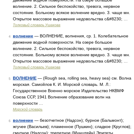
движение водной поверхности. На озере большое
волнение. 2. Сильное беспокойство, тревога, нервное
состояние. Больному всякое волнение вредно. 3. чаще мн.
Открытое массовое выражение недовольства с&#8230; …
Толковый словарь Ушакова
волнение
— ВОЛНЕНИЕ, волнения, ср. 1. Колебательное
4
движение водной поверхности. На озере большое
волнение. 2. Сильное беспокойство, тревога, нервное
состояние. Больному всякое волнение вредно. 3. чаще мн.
Открытое массовое выражение недовольства с&#8230; …
Толковый словарь Ушакова
ВОЛНЕНИЕ
— (Rough sea, rolling sea, heavy sea) см. Волна
5
морская. Самойлов К. И. Морской словарь. М. Л.:
Государственное Военно морское Издательство НКВМФ
Союза ССР, 1941 Волнение образование волн на
поверхности …
Морской словарь
волнение
— безотчетное (Надсон); бурное (Бальмонт);
6
жгучее (Васильев); пламенное (Пушкин); сладкое (Круглов);
смутное (Надсон); трепетное (Мунштейн) Эпитеты