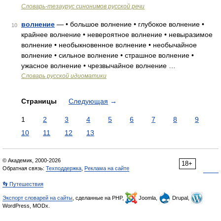
Словарь-тезаурус синонимов русской речи
волнение
— • большое волнение • глубокое волнение •
10
крайнее волнение • невероятное волнение • невыразимое
волнение • необыкновенное волнение • необычайное
волнение • сильное волнение • страшное волнение •
ужасное волнение • чрезвычайное волнение …
Словарь русской идиоматики
Страницы
Следующая
→
1
2
3
4
5
6
7
8
9
10
11
12
13
© Академик, 2000-2026
18+
Обратная связь:
Техподдержка
,
Реклама на сайте
👣 Путешествия
Экспорт словарей на сайты
, сделанные на PHP,
Joomla,
Drupal,
WordPress, MODx.