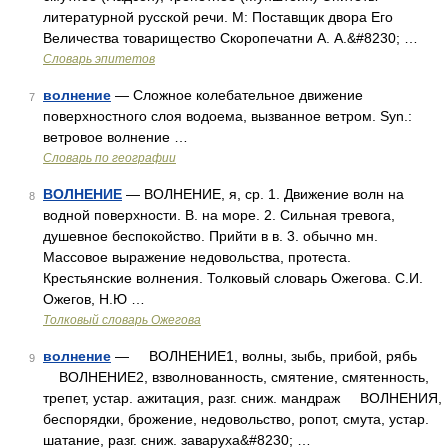
литературной русской речи. М: Поставщик двора Его
Величества товарищество Скоропечатни А. А.&#8230; …
Словарь эпитетов
волнение
— Сложное колебательное движение
7
поверхностного слоя водоема, вызванное ветром. Syn.:
ветровое волнение …
Словарь по географии
ВОЛНЕНИЕ
— ВОЛНЕНИЕ, я, ср. 1. Движение волн на
8
водной поверхности. В. на море. 2. Сильная тревога,
душевное беспокойство. Прийти в в. 3. обычно мн.
Массовое выражение недовольства, протеста.
Крестьянские волнения. Толковый словарь Ожегова. С.И.
Ожегов, Н.Ю …
Толковый словарь Ожегова
волнение
— ВОЛНЕНИЕ1, волны, зыбь, прибой, рябь
9
ВОЛНЕНИЕ2, взволнованность, смятение, смятенность,
трепет, устар. ажитация, разг. сниж. мандраж ВОЛНЕНИЯ,
беспорядки, брожение, недовольство, ропот, смута, устар.
шатание, разг. сниж. заваруха&#8230; …